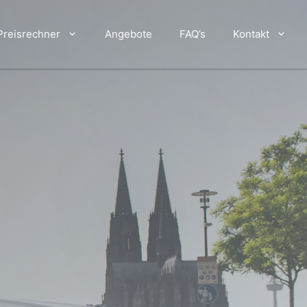
Preisrechner
Angebote
FAQ’s
Kontakt
rport Transfer
vice
n
ten
MyStarCab-Zentrale