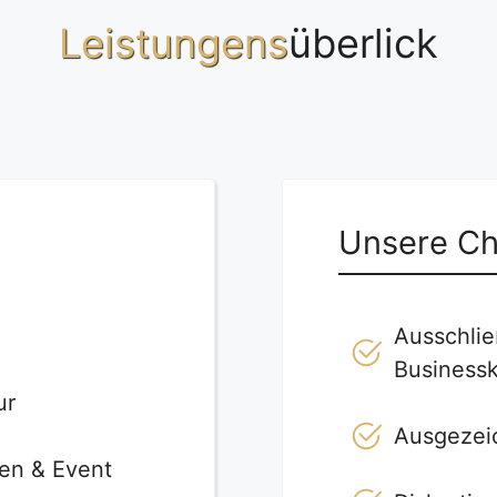
Leistungens
überlick
Unsere Ch
Ausschlie
Businessk
ur
Ausgezei
gen & Event