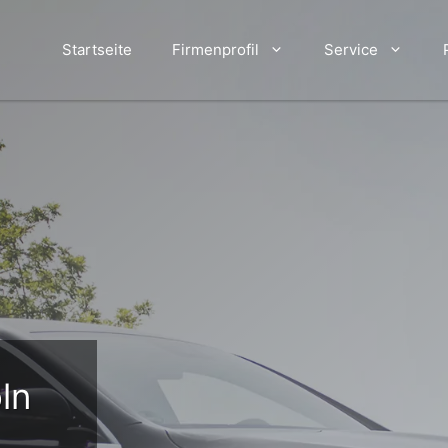
Startseite
Firmenprofil
Service
Flughafen Dortmund
Flughafen / Ai
Flughafen Düsseldorf
Limousinenser
Flughafen Frankfurt
Krankenfahrte
Flughafen Köln Bonn
Stadtrundfahr
Flughafen Weeze
VIP-Service
ln